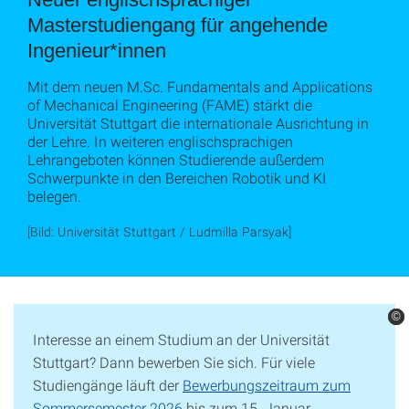
Masterstudiengang für angehende
Ingenieur*innen
Mit dem neuen M.Sc. Fundamentals and Applications
of Mechanical Engineering (FAME) stärkt die
Universität Stuttgart die internationale Ausrichtung in
der Lehre. In weiteren englischsprachigen
Lehrangeboten können Studierende außerdem
Schwerpunkte in den Bereichen Robotik und KI
belegen.
[Bild: Universität Stuttgart / Ludmilla Parsyak]
©
©
©
Interesse an einem Studium an der Universität
Stuttgart? Dann bewerben Sie sich. Für viele
Studiengänge läuft der
Bewerbungszeitraum zum
Sommersemester 2026
bis zum 15. Januar.