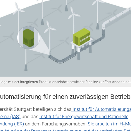
lage mit der integrierten Produktionseinheit sowie der Pipeline zur Festlandanbind
tomatisierung für einen zuverlässigen Betrieb
rsität Stuttgart beteiligen sich das
Institut für Automatisierung
teme (IAS)
und das
Institut für Energiewirtschaft und Rationelle
ndung (IER)
an dem Forschungsvorhaben.
Sie arbeiten im H
Ma
2
PtX-Wind an der Prozessautomatisierung und der optimierten Bet