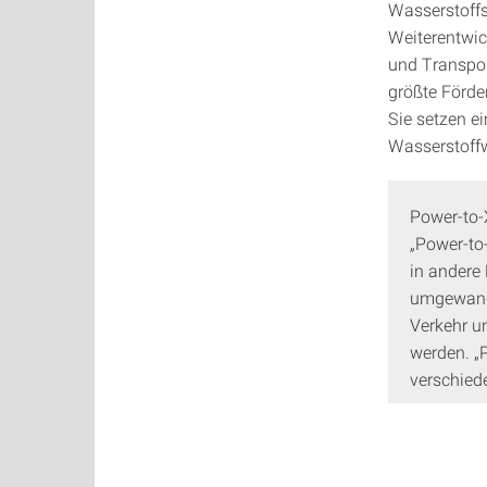
Wasserstoffs
Weiterentwic
und Transpor
größte Förde
Sie setzen e
Wasserstoffw
Power-to-
„Power-to
in andere
umgewande
Verkehr u
werden. „P
verschied