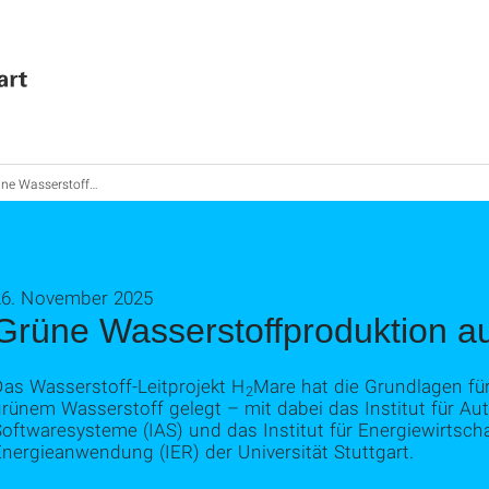
asserstoffproduktion auf hoher See
26. November 2025
Grüne Wasserstoffproduktion a
Das Wasserstoff-Leitprojekt H
Mare hat die Grundlagen fü
2
grünem Wasserstoff gelegt – mit dabei das Institut für A
oftwaresysteme (IAS) und das Institut für Energiewirtscha
nergieanwendung (IER) der Universität Stuttgart.