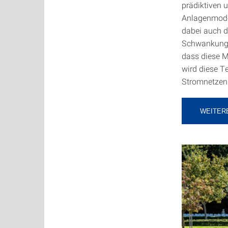
prädiktiven 
Anlagenmodel
dabei auch d
Schwankunge
dass diese M
wird diese T
Stromnetzen 
WEITER