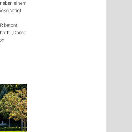
m neben einem
cksichtigt
n
R betont,
hafft: „Damit
von