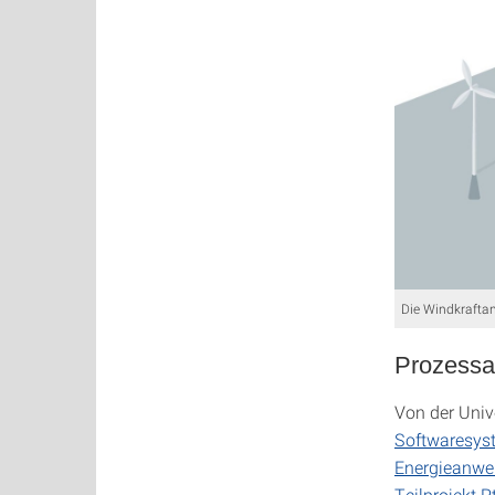
Die Windkraftan
Prozessau
Von der Unive
Softwaresys
Energieanwe
Teilprojekt 