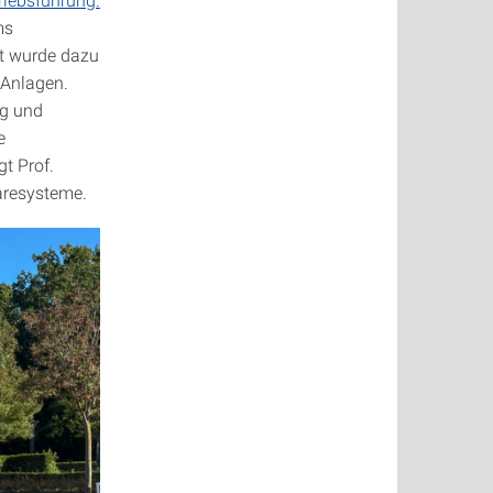
ms
kt wurde dazu
n Anlagen.
ng und
e
t Prof.
waresysteme.