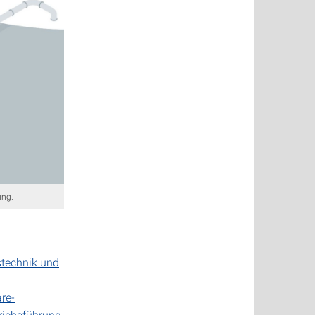
ung.
stechnik und
re-
riebsführung.