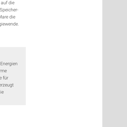
 auf die
Speicher-
Mare die
giewende.
 Energien
ärme
 für
erzeugt
ie