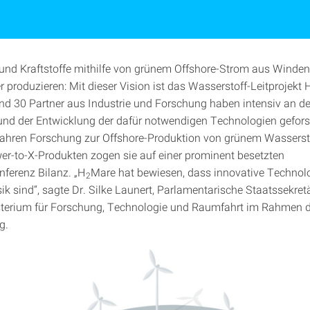
und Kraftstoffe mithilfe von grünem Offshore-Strom aus Winden
 produzieren: Mit dieser Vision ist das Wasserstoff-Leitprojekt 
und 30 Partner aus Industrie und Forschung haben intensiv an d
nd der Entwicklung der dafür notwendigen Technologien gefor
Jahren Forschung zur Offshore-Produktion von grünem Wasserst
er-to-X-Produkten zogen sie auf einer prominent besetzten
ferenz Bilanz. „H
Mare hat bewiesen, dass innovative Technol
2
k sind“, sagte Dr. Silke Launert, Parlamentarische Staatssekret
terium für Forschung, Technologie und Raumfahrt im Rahmen d
g.