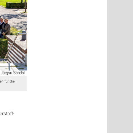
n für die
rstoff-