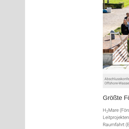
Abschlusskonfer
Offshore-Wasse
Größte Fö
H
Mare (Förd
2
Leitprojekte
Raumfahrt (B