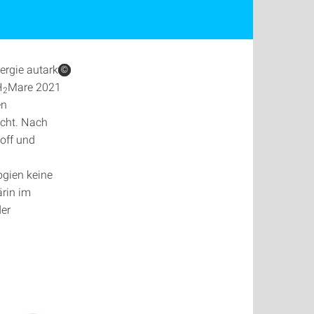
ergie autark
©
©
©
H
Mare 2021
2
en
scht. Nach
off und
ogien keine
ärin im
er