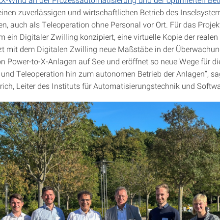
 einen zuverlässigen und wirtschaftlichen Betrieb des Inselsyste
len, auch als Teleoperation ohne Personal vor Ort. Für das Proje
 ein Digitaler Zwilling konzipiert, eine virtuelle Kopie der reale
zt mit dem Digitalen Zwilling neue Maßstäbe in der Überwachu
n Power-to-X-Anlagen auf See und eröffnet so neue Wege für di
und Teleoperation hin zum autonomen Betrieb der Anlagen“, sag
ich, Leiter des Instituts für Automatisierungstechnik und Soft