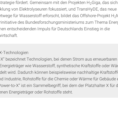
trategie fördert. Gemeinsam mit den Projekten H
Giga, das sich
2
klung von Elektrolyseuren fokussiert, und TransHyDE, das neue 
twege für Wasserstoff erforscht, bildet das Offshore-Projekt H
2
rinitiative des Bundesforschungsministeriums zum Thema Ener
inen entscheidenden Impuls für Deutschlands Einstieg in die
irtschaft.
X-Technologien
-X“ bezeichnet Technologien, bei denen Strom aus erneuerbaren
 Energieträger wie Wasserstoff, synthetische Kraftstoffe oder W
lt wird. Dadurch können beispielsweise nachhaltige Kraftstoffe
nd Industrie, Rohstoffe für die Chemie oder Wärme für Gebäude 
ower-to-X“ ist ein Sammelbegriff, bei dem der Platzhalter X für d
enen Energieträger oder Rohstoffe steht.