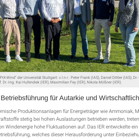
X-Wind“ der Universität Stuttgart: v.l.n.r.: Peter Frank (IAS), Daniel Dittler (IAS), Dr
f. Dr.-Ing. Kai Hufendiek (IER), Maximilian Fey (IER), Nikola Mößner (IER).
Betriebsführung für Autarkie und Wirtschaftlich
mische Produktionsanlagen für Energieträger wie Ammoniak, M
aftstoffe stetig bei hohen Auslastungen betrieben werden, treten
n Windenergie hohe Fluktuationen auf. Das IER entwickelte ein
triebsführung, welches dieser Herausforderung unter Einbezieh