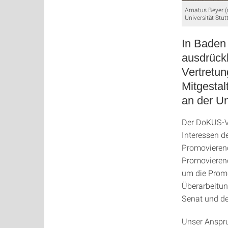
Amatus Beyer (r
Universität Stut
In Baden
ausdrückl
Vertretu
Mitgestal
an der Un
Der DoKUS-Vo
Interessen d
Promovierend
Promovierend
um die Promot
Überarbeitun
Senat und de
Unser Anspru