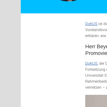
DoKUS
ist d
Vorstandsvor
erklären, wi
Herr Beye
Promovie
DoKUS
, der
Fortsetzung d
Universität 
Rahmenbeding
vernetzen – 