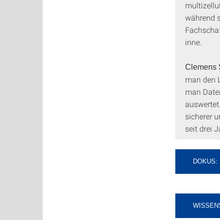
multizellu
während se
Fachschaf
inne.
Clemens 
man den L
man Daten
auswertet
sicherer 
seit drei 
DOKUS:
WISSEN