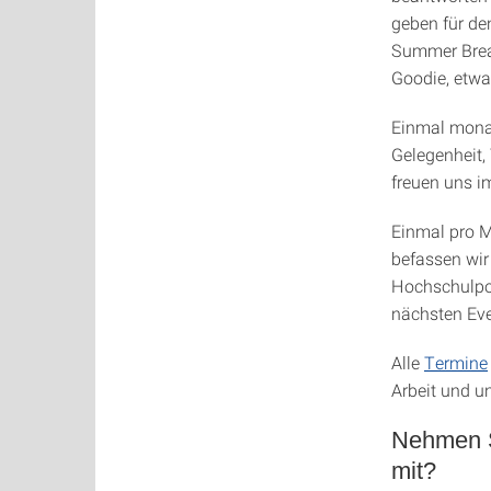
geben für de
Summer Break
Goodie, etwa
Einmal monat
Gelegenheit,
freuen uns i
Einmal pro M
befassen wir 
Hochschulpol
nächsten Eve
Alle
Termine
Arbeit und un
Nehmen S
mit?