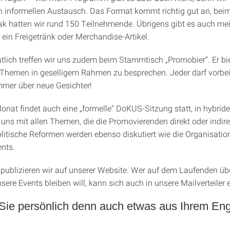
n informellen Austausch. Das Format kommt richtig gut an, beim
 hatten wir rund 150 Teilnehmende. Übrigens gibt es auch mei
 ein Freigetränk oder Merchandise-Artikel.
lich treffen wir uns zudem beim Stammtisch „Promobier“. Er bie
 Themen in geselligem Rahmen zu besprechen. Jeder darf vorb
mmer über neue Gesichter!
onat findet auch eine „formelle“ DoKUS-Sitzung statt, in hybride
uns mit allen Themen, die die Promovierenden direkt oder indirek
itische Reformen werden ebenso diskutiert wie die Organisatio
nts.
publizieren wir auf unserer Website. Wer auf dem Laufenden üb
sere Events bleiben will, kann sich auch in unsere Mailverteiler 
ie persönlich denn auch etwas aus Ihrem E