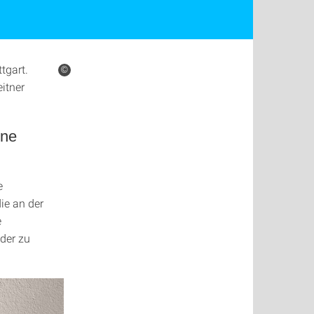
tgart.
©
itner
ine
e
ie an der
e
der zu