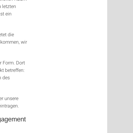
 letzten
st ein
tet die
eikommen, wir
r Form. Dort
t betreffen:
n des
er unsere
eintragen.
ngagement