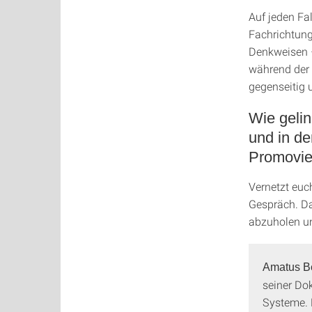
Auf jeden Fa
Fachrichtung
Denkweisen –
während der 
gegenseitig u
Wie gelin
und in de
Promovie
Vernetzt euc
Gespräch. Da
abzuholen un
Amatus B
seiner Do
Systeme. 