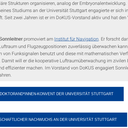
läre Strukturen organisieren, analog der Embryonalentwicklung. 
ines Studiums an der Universität Stuttgart engagierte er sich in
t. Seit zwei Jahren ist er im DoKUS-Vorstand aktiv und hat den 
promoviert am
Institut für Navigation
. Er forscht da
Sonnleitner
uftraum und Flugzeugpositionen zuverlässig überwachen kann
 von Funksignalen benutzt und diese mit mathematischen Ver
. Damit will er die kooperative Luftraumüberwachung im zivilen 
und effizienter machen. Im Vorstand von DoKUS engagiert Sonnle
Jahren.
 DOKTORAND*INNEN-KONVENT DER UNIVERSITÄT STUTTGART
SCHAFTLICHER NACHWUCHS AN DER UNIVERSITÄT STUTTGART