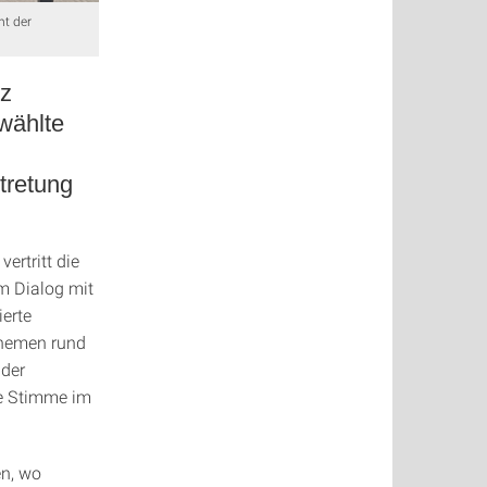
nt der
tz
ewählte
tretung
ertritt die
m Dialog mit
erte
Themen rund
 der
ne Stimme im
en, wo