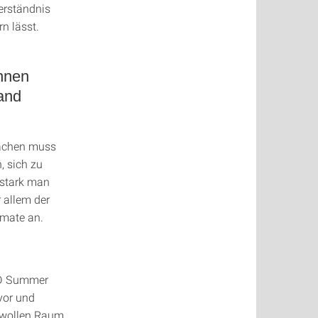
erständnis
n lässt.
nnen
and
machen muss
, sich zu
 stark man
 allem der
rmate an.
hD Summer
vor und
r wollen Raum