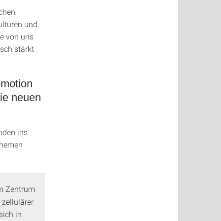
ichen
ulturen und
le von uns
sch stärkt
omotion
Sie neuen
nden ins
 Themen
Im Zentrum
zellulärer
sich in