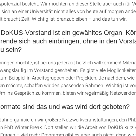
potenzial besteht. Wir möchten an dieser Stelle aber auch für V
sich an einer Universität nicht alles von heute auf morgen änder
t braucht Zeit. Wichtig ist, dranzubleiben – und das tun wir.
 DoKUS-Vorstand ist ein gewähltes Organ. Kö
rende sich auch einbringen, ohne in den Vorst
zu sein?
bringen möchte, ist bei uns jederzeit herzlich willkommen! Mit
zwangsläufig im Vorstand geschehen. Es gibt viele Möglichkeiten
zum Beispiel in Arbeitsgruppen oder Projekten. Je nachdem, wie
gen möchte, schaffen wir den passenden Rahmen. Wichtig ist vor
Um ins Gespräch zu kommen, bieten wir regelmäßig Netzwerkfo
ormate sind das und was wird dort geboten?
Jahr organisieren wir größere Netzwerkveranstaltungen, den P
n PhD Winter Break. Dort stellen wir die Arbeit von DoKUS kurz 
Fragen – viel mehr Programm gibt es aber auch nicht, denn wi