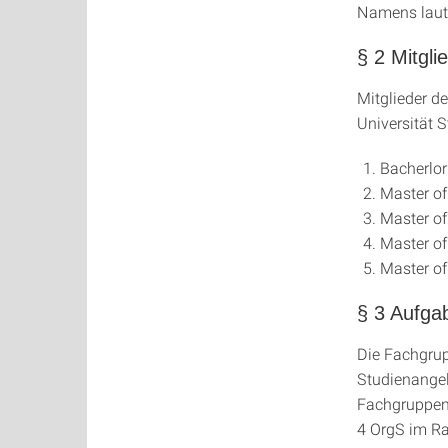
Namens laute
§ 2 Mitgli
Mitglieder d
Universität S
Bacherlor
Master of
Master of
Master of
Master of
§ 3 Aufga
Die Fachgru
Studienange
Fachgruppene
4 OrgS im R