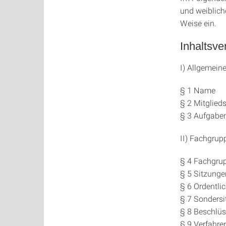
und weiblich
Weise ein.
Inhaltsve
I) Allgemein
§ 1 Name
§ 2 Mitglied
§ 3 Aufgaben
II) Fachgru
§ 4 Fachgr
§ 5 Sitzung
§ 6 Ordentli
§ 7 Sonders
§ 8 Beschlü
§ 9 Verfahre