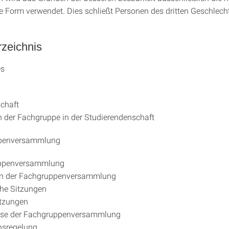
e Form verwendet. Dies schließt Personen des dritten Geschlecht
rzeichnis
es
schaft
 der Fachgruppe in der Studierendenschaft
ppenversammlung
uppenversammlung
en der Fachgruppenversammlung
che Sitzungen
itzungen
sse der Fachgruppenversammlung
nsregelung