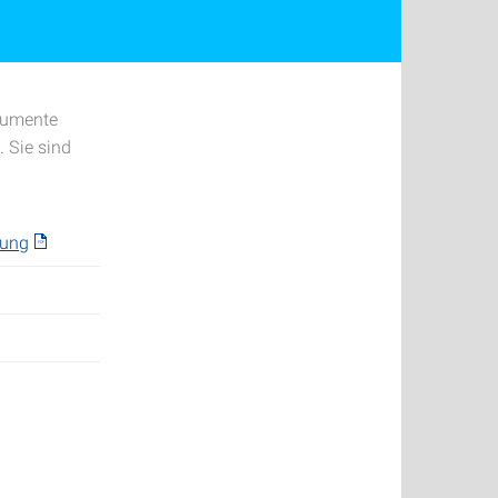
okumente
 Sie sind
hung