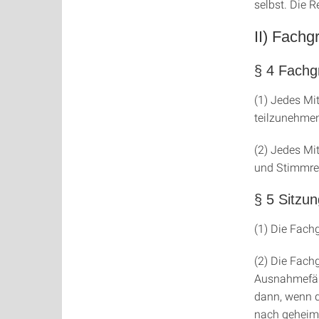
selbst. Die 
II) Fach
§ 4 Fach
(1) Jedes Mi
teilzunehme
(2) Jedes Mi
und Stimmre
§ 5 Sitzu
(1) Die Fach
(2) Die Fach
Ausnahmefäll
dann, wenn d
nach geheim 