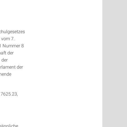
chulgesetzes
s vom 7.
z 1 Nummer 8
aft der
 der
arlament der
ehende
 7625.23,
männliche