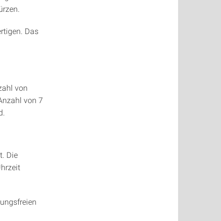
ürzen.
rtigen. Das
zahl von
Anzahl von 7
d.
t. Die
hrzeit
sungsfreien