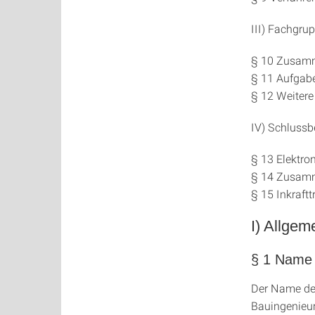
III) Fachgru
§ 10 Zusamm
§ 11 Aufgab
§ 12 Weitere
IV) Schluss
§ 13 Elektr
§ 14 Zusamm
§ 15 Inkraftt
I) Allgem
§ 1 Name
Der Name der
Bauingenieur