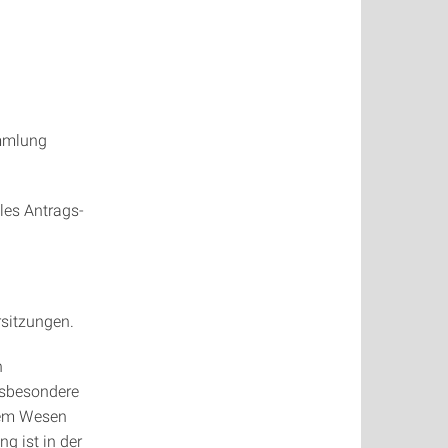
ammlung
les Antrags-
sitzungen.
n
nsbesondere
hrem Wesen
g ist in der