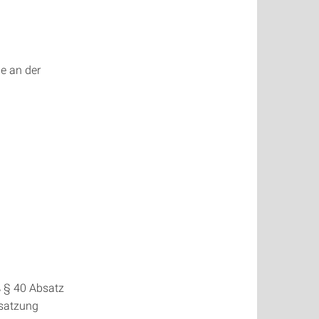
e an der
 § 40 Absatz
satzung