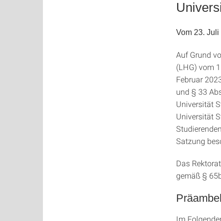
Universi
Vom 23. Juli
Auf Grund vo
(LHG) vom 1. 
Februar 2023
und § 33 Abs
Universität 
Universität 
Studierenden
Satzung bes
Das Rektorat
gemäß § 65b
Präambe
Im Folgenden