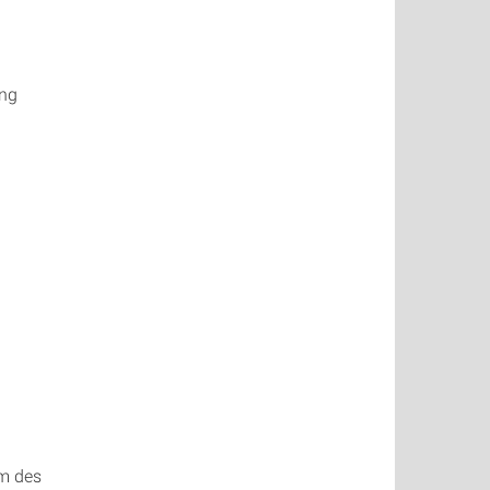
ung
rm des