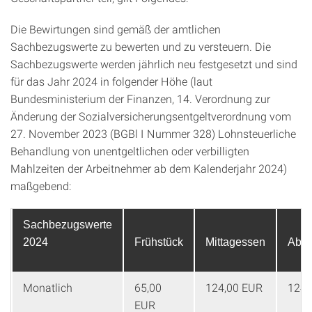
Die Bewirtungen sind gemäß der amtlichen
Sachbezugswerte zu bewerten und zu versteuern. Die
Sachbezugswerte werden jährlich neu festgesetzt und sind
für das Jahr 2024 in folgender Höhe (laut
Bundesministerium der Finanzen, 14. Verordnung zur
Änderung der Sozialversicherungsentgeltverordnung vom
27. November 2023 (BGBl I Nummer 328) Lohnsteuerliche
Behandlung von unentgeltlichen oder verbilligten
Mahlzeiten der Arbeitnehmer ab dem Kalenderjahr 2024)
maßgebend:
Sachbezugs
werte
2024
Frühstück
Mittagessen
Abe
Monatlich
65,00
124,00 EUR
124,
EUR