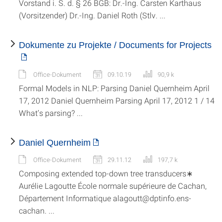
Vorstand i. S. d. § 26 BGB: Dr.-Ing. Carsten Karthaus
(Vorsitzender) Dr.-Ing. Daniel Roth (Stlv. ...
Dokumente zu Projekte / Documents for Projects
Office-Dokument
09.10.19
90,9 k
Formal Models in NLP: Parsing Daniel Quernheim April
17, 2012 Daniel Quernheim Parsing April 17, 2012 1 / 14
What’s parsing? ...
Daniel Quernheim
Office-Dokument
29.11.12
197,7 k
Composing extended top-down tree transducers∗
Aurélie Lagoutte École normale supérieure de Cachan,
Département Informatique alagoutt@dptinfo.ens-
cachan. ...