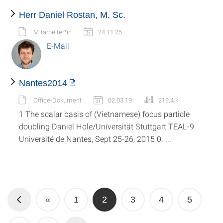
Herr Daniel Rostan, M. Sc.
Mitarbeiter*in
24.11.25
E-Mail
Nantes2014
Office-Dokument
02.03.19
219,4 k
1 The scalar basis of (Vietnamese) focus particle
doubling Daniel Hole/Universität Stuttgart TEAL-9
Université de Nantes, Sept 25-26, 2015 0. ...
«
1
2
3
4
5