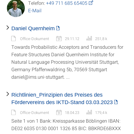
Telefon:
+49 711 685 65405
E-Mail
Daniel Quernheim
Office-Dokument
29.11.12
251,8 k
Towards Probabilistic Acceptors and Transducers for
Feature Structures Daniel Quernheim Institute for
Natural Language Processing Universität Stuttgart,
Germany Pfaffenwaldring 5b, 70569 Stuttgart
daniel@ims.uni-stuttgart. ...
Richtlinien_Prinzipien des Preises des
Fördervereins des IKTD-Stand 03.03.2023
Office-Dokument
18.04.23
179,4 k
Seite 1 von 1 Bank: Kreissparkasse Böblingen IBAN:
DE02 6035 0130 0001 1326 85 BIC: BBKRDE6BXXX