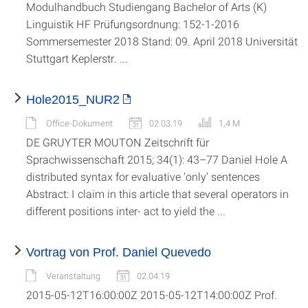
Modulhandbuch Studiengang Bachelor of Arts (K)
Linguistik HF Prüfungsordnung: 152-1-2016
Sommersemester 2018 Stand: 09. April 2018 Universität
Stuttgart Keplerstr. ...
Hole2015_NUR2
Office-Dokument
02.03.19
1,4 M
DE GRUYTER MOUTON Zeitschrift für
Sprachwissenschaft 2015; 34(1): 43–77 Daniel Hole A
distributed syntax for evaluative ‘only’ sentences
Abstract: I claim in this article that several operators in
different positions inter- act to yield the ...
Vortrag von Prof. Daniel Quevedo
Veranstaltung
02.04.19
2015-05-12T16:00:00Z 2015-05-12T14:00:00Z Prof.