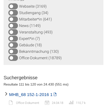
Webseite (3169)
Studiengang (34)
Mitarbeiter*in (641)
News (1149)
Veranstaltung (493)
Expert*in (7)
Gebäude (18)
Bekanntmachung (130)
Office-Dokument (18789)
Suchergebnisse
Resultate 111 bis 120 von 24.430 (551 ms)
MHB_68 152-1-2016 1
Office-Dokument
24.04.18
110,7 k