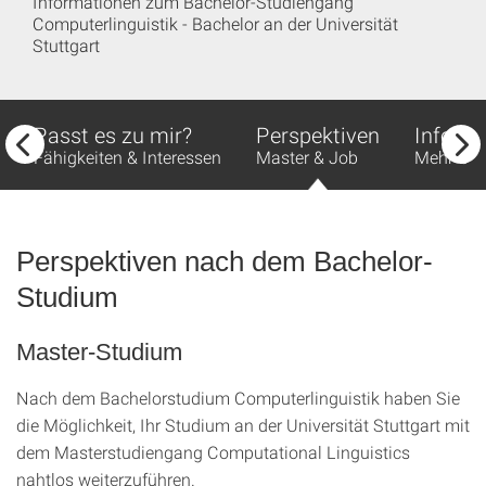
Informationen zum Bachelor-Studiengang
Computerlinguistik - Bachelor an der Universität
Stuttgart
Passt es zu mir?
Perspektiven
Info-Po
Fähigkeiten & Interessen
Master & Job
Mehr Ori
Perspektiven nach dem Bachelor-
Studium
Master-Studium
Nach dem Bachelorstudium Computerlinguistik haben Sie
die Möglichkeit, Ihr Studium an der Universität Stuttgart mit
dem Masterstudiengang Computational Linguistics
nahtlos weiterzuführen.